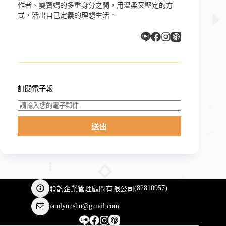
作者、雙寶媽的多重身分之間，用溫柔又堅定的方
式，活出自己定義的理想生活。
訂閱電子報
送出
(
82810957
)
聆韵企業管理顧問有限公司
iamlynnshu@gmail.com